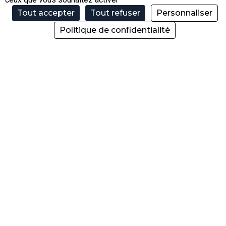
📩 ENVIE DE REJOINDRE L’AVENTURE ?
Tout accepter
Tout refuser
Personnaliser
Envoyez votre candidature à :
Politique de confidentialité
sylvie.lambert@dlm-morzine.com