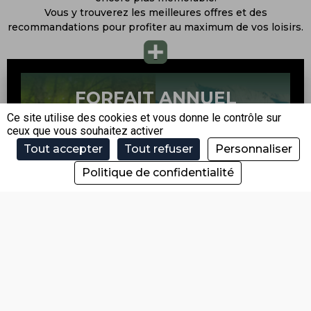
Vous y trouverez les meilleures offres et des
recommandations pour profiter au maximum de vos loisirs.
FORFAIT ANNUEL
FORFAIT ANNUEL
PORTES DU SOLEIL –
PORTES DU SOLEIL –
Ce site utilise des cookies et vous donne le contrôle sur
VERSION ÉTÉ
VERSION ÉTÉ
ceux que vous souhaitez activer
Tout accepter
Tout refuser
Personnaliser
Politique de confidentialité
J’EN PROFITE