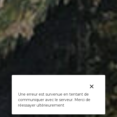
clear
Une erreur est survenue en tentant de
communiquer avec le serveur. Merci de
réessayer ultérieurement