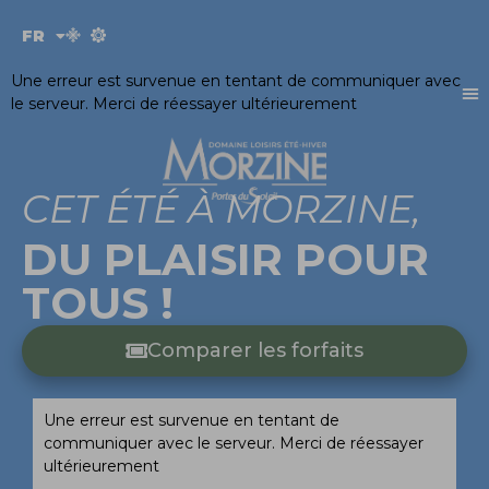
Panneau de gestion des cookies
FR
EN
Une erreur est survenue en tentant de communiquer avec
le serveur. Merci de réessayer ultérieurement
CET ÉTÉ À MORZINE,
DU PLAISIR POUR
TOUS !
Comparer les forfaits
Une erreur est survenue en tentant de
communiquer avec le serveur. Merci de réessayer
ultérieurement