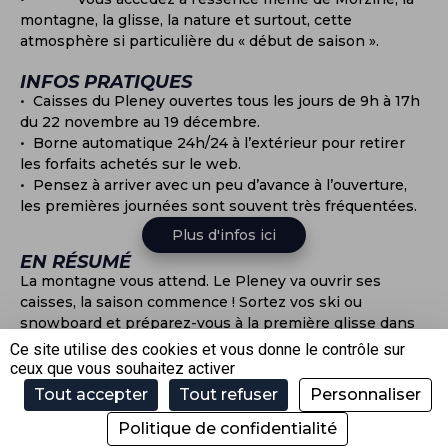
montagne, la glisse, la nature et surtout, cette
atmosphère si particulière du « début de saison ».
INFOS PRATIQUES
• Caisses du Pleney ouvertes tous les jours de 9h à 17h
du 22 novembre au 19 décembre.
• Borne automatique 24h/24 à l’extérieur pour retirer
les forfaits achetés sur le web.
• Pensez à arriver avec un peu d’avance à l’ouverture,
les premières journées sont souvent très fréquentées.
Plus d'infos ici
EN RÉSUMÉ
La montagne vous attend. Le Pleney va ouvrir ses
caisses, la saison commence ! Sortez vos ski ou
snowboard et préparez-vous à la première glisse dans
le cadre si beau de Morzine.
Ce site utilise des cookies et vous donne le contrôle sur
À BIENTÔT SUR LES PISTES !
ceux que vous souhaitez activer
Tout accepter
Tout refuser
Personnaliser
Politique de confidentialité