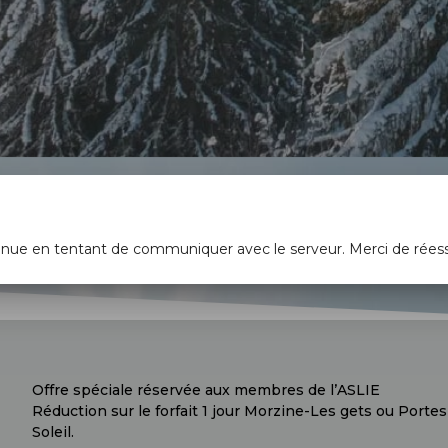
enue en tentant de communiquer avec le serveur. Merci de rées
Offre spéciale réservée aux membres de l’ASLIE
Réduction sur le forfait 1 jour Morzine-Les gets ou Portes
Soleil.