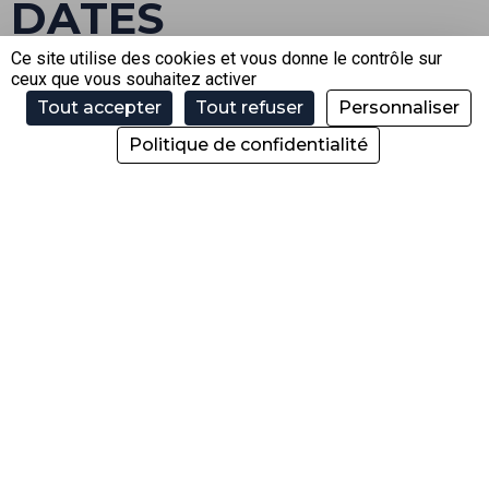
DATES
D’OUVERTURE ÉTÉ –
Ce site utilise des cookies et vous donne le contrôle sur
ceux que vous souhaitez activer
CAISSES
Tout accepter
Tout refuser
Personnaliser
Politique de confidentialité
+ Caisse automatique disponible au départ du télésiège de